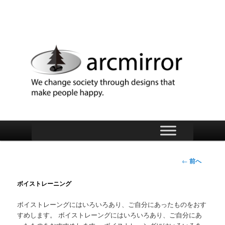
arcmirror
メ
メ
イ
ン
イ
メ
投
←
前へ
ニ
稿
ン
ュ
ナ
ボイストレーニング
ー
ビ
コ
ゲ
ボイストレーングにはいろいろあり、ご自分にあったものをおす
ー
すめします。 ボイストレーングにはいろいろあり、ご自分にあ
ン
シ