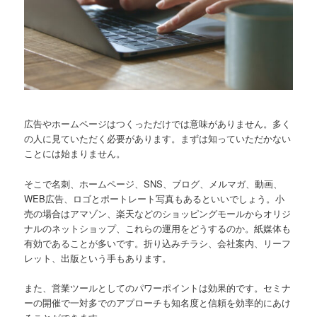
テ
ン
ツ
へ
広告やホームページはつくっただけでは意味がありません。多く
の人に見ていただく必要があります。まずは知っていただかない
移
ことには始まりません。
動
そこで名刺、ホームページ、SNS、ブログ、メルマガ、動画、
WEB広告、ロゴとポートレート写真もあるといいでしょう。小
売の場合はアマゾン、楽天などのショッピングモールからオリジ
ナルのネットショップ、これらの運用をどうするのか。紙媒体も
有効であることが多いです。折り込みチラシ、会社案内、リーフ
レット、出版という手もあります。
また、営業ツールとしてのパワーポイントは効果的です。セミナ
ーの開催で一対多でのアプローチも知名度と信頼を効率的にあけ