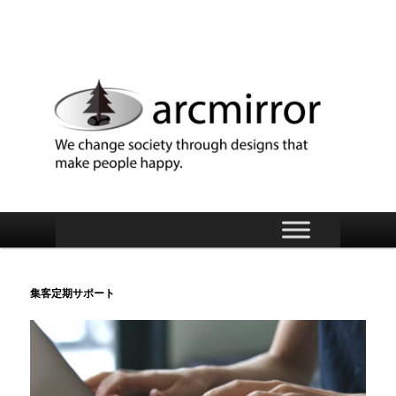
arcmirror
メ
メ
イ
ン
イ
メ
集客定期サポート
ニ
ン
ュ
ー
コ
ン